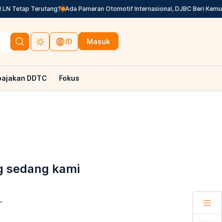
LN Tetap Terutang?
Ada Pameran Otomotif Internasional, DJBC Beri Kemud
Masuk
ID
pajakan DDTC
Fokus
g sedang kami
.