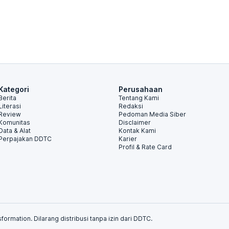
Kategori
Perusahaan
Berita
Tentang Kami
Literasi
Redaksi
Review
Pedoman Media Siber
Komunitas
Disclaimer
Data & Alat
Kontak Kami
Perpajakan DDTC
Karier
Profil & Rate Card
formation. Dilarang distribusi tanpa izin dari DDTC.