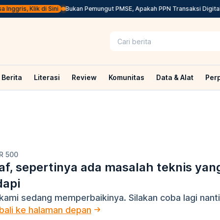
nggris, Klik di Sini
Bukan Pemungut PMSE, Apakah PPN Transaksi Digital 
Berita
Literasi
Review
Komunitas
Data & Alat
Per
R 500
f, sepertinya ada masalah teknis yan
dapi
kami sedang memperbaikinya. Silakan coba lagi nanti
ali ke halaman depan