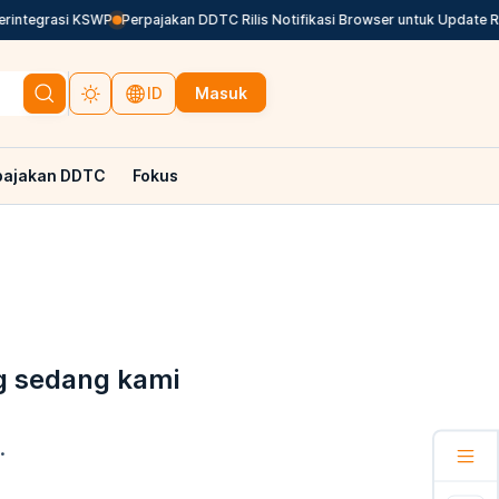
rintegrasi KSWP
Perpajakan DDTC Rilis Notifikasi Browser untuk Update Reg
Masuk
ID
pajakan DDTC
Fokus
g sedang kami
.