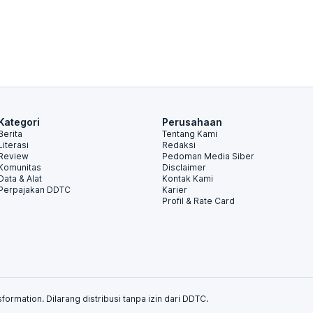
Kategori
Perusahaan
Berita
Tentang Kami
Literasi
Redaksi
Review
Pedoman Media Siber
Komunitas
Disclaimer
Data & Alat
Kontak Kami
Perpajakan DDTC
Karier
Profil & Rate Card
formation. Dilarang distribusi tanpa izin dari DDTC.