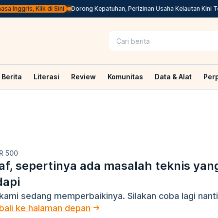
 Inggris, Klik di Sini
Dorong Kepatuhan, Perizinan Usaha Kelautan Kini Te
Berita
Literasi
Review
Komunitas
Data & Alat
Per
R 500
f, sepertinya ada masalah teknis yan
dapi
kami sedang memperbaikinya. Silakan coba lagi nanti
ali ke halaman depan