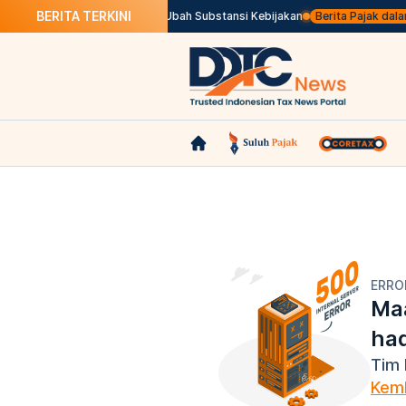
BERITA TERKINI
daan Pajak Marketplace Tak Ubah Substansi Kebijakan
Berita Pajak dalam 
ERRO
Maa
ha
Tim 
Kemb