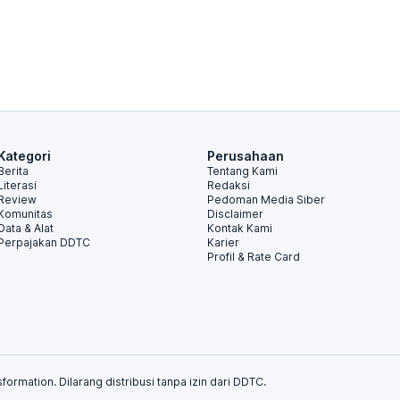
Kategori
Perusahaan
Berita
Tentang Kami
Literasi
Redaksi
Review
Pedoman Media Siber
Komunitas
Disclaimer
Data & Alat
Kontak Kami
Perpajakan DDTC
Karier
Profil & Rate Card
formation. Dilarang distribusi tanpa izin dari DDTC.