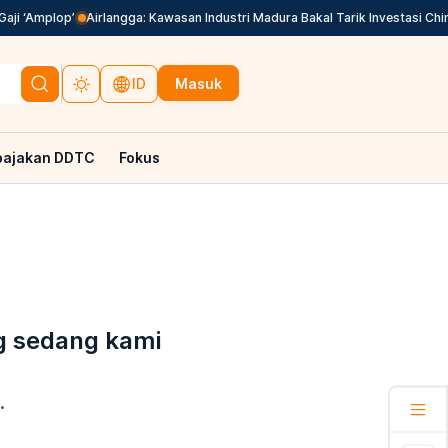
aji ‘Amplop’
Airlangga: Kawasan Industri Madura Bakal Tarik Investasi China
Masuk
ID
pajakan DDTC
Fokus
g sedang kami
.