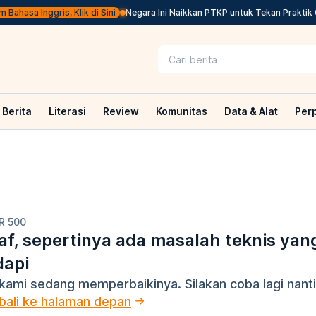
Bahasa Inggris, Klik di Sini
Negara Ini Naikkan PTKP untuk Tekan Praktik G
Berita
Literasi
Review
Komunitas
Data & Alat
Per
R 500
f, sepertinya ada masalah teknis yan
dapi
kami sedang memperbaikinya. Silakan coba lagi nanti
ali ke halaman depan