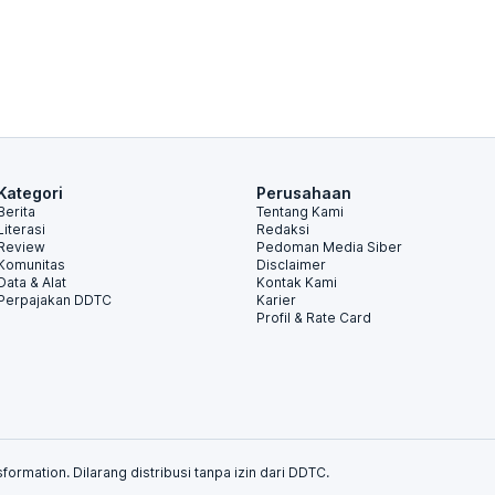
Kategori
Perusahaan
Berita
Tentang Kami
Literasi
Redaksi
Review
Pedoman Media Siber
Komunitas
Disclaimer
Data & Alat
Kontak Kami
Perpajakan DDTC
Karier
Profil & Rate Card
formation. Dilarang distribusi tanpa izin dari DDTC.