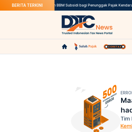
BERITA TERKINI
Tumbuh 5,29 Persen
Larangan BBM Subsidi bagi Penunggak Pajak Kendaraa
ERRO
Maa
ha
Tim 
Kemb