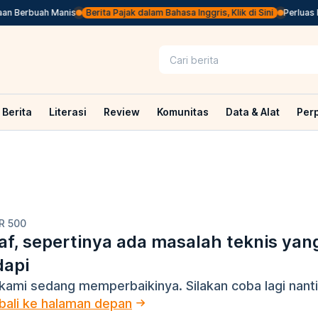
n Berbuah Manis
Berita Pajak dalam Bahasa Inggris, Klik di Sini
Perluas B
Berita
Literasi
Review
Komunitas
Data & Alat
Per
R 500
f, sepertinya ada masalah teknis yan
dapi
kami sedang memperbaikinya. Silakan coba lagi nanti
ali ke halaman depan