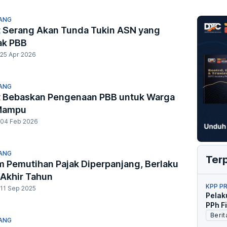
ANG
 Serang Akan Tunda Tukin ASN yang
k PBB
25 Apr 2026
ANG
 Bebaskan Pengenaan PBB untuk Warga
Mampu
04 Feb 2026
ANG
Ter
 Pemutihan Pajak Diperpanjang, Berlaku
 Akhir Tahun
KPP P
11 Sep 2025
Pelak
PPh F
Berit
ANG