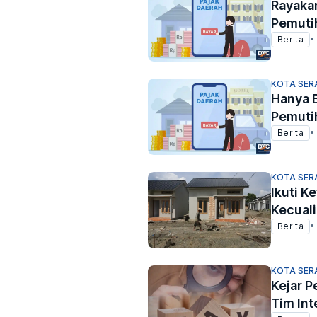
Rayaka
Pemuti
Berita
•
KOTA SER
Hanya 
Pemuti
Berita
•
KOTA SER
Ikuti K
Kecual
Berita
•
KOTA SER
Kejar P
Tim Int