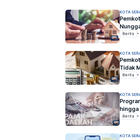
KOTA SER
Pemkot
Nungga
Berita
•
KOTA SER
Pemkot
Tidak 
Berita
•
KOTA SER
Program
hingga
Berita
•
KOTA SER