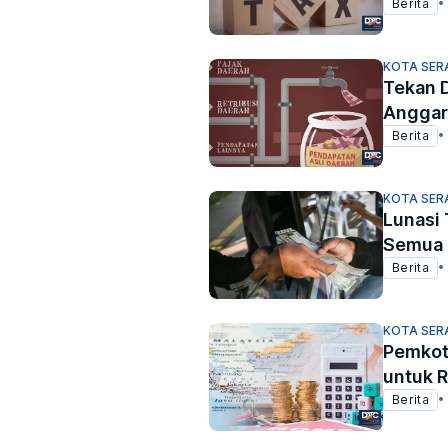
Berita
•
KOTA SER
Tekan 
Anggar
Berita
•
KOTA SER
Lunasi 
Semua 
Berita
•
KOTA SER
Pemkot 
untuk 
Berita
•