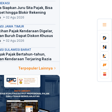
BEKASI
 Siapkan Juru Sita Pajak, Bisa
Aset hingga Blokir Rekening
a
•
02 Agu 2026
NSI JAWA TIMUR
ihan Pajak Kendaraan Digelar,
dan Buruh Dapat Diskon Khusus
a
•
02 Agu 2026
NSI SULAWESI BARAT
ak Pajak Bertahun-tahun,
an Kendaraan Terjaring Razia
a
•
26 Jul 2026
Terpopuler Lainnya
RATAMA SINGARAJA
elum Disetor, Notaris Tak Boleh
 Akta Tanah
a
•
26 Jul 2026