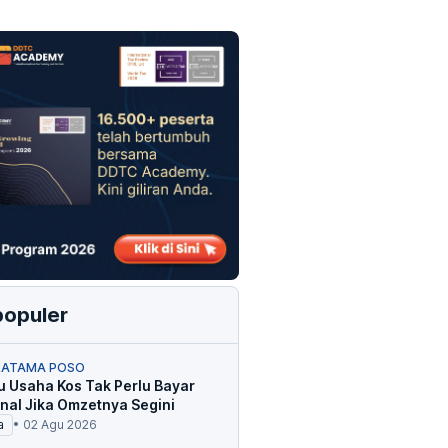
populer
RATAMA POSO
u Usaha Kos Tak Perlu Bayar
inal Jika Omzetnya Segini
a
•
02 Agu 2026