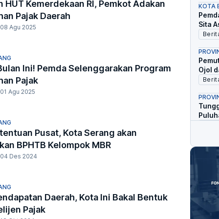
n HUT Kemerdekaan RI, Pemkot Adakan
KOTA 
Pemda
han Pajak Daerah
Sita 
08 Agu 2025
Berit
PROVI
ANG
Pemut
Bulan Ini! Pemda Selenggarakan Program
Ojol 
han Pajak
Berit
01 Agu 2025
PROVI
Tungg
Puluh
ANG
Berit
etentuan Pusat, Kota Serang akan
KPP P
ikan BPHTB Kelompok MBR
PPh B
04 Des 2024
Teken
Berit
ANG
endapatan Daerah, Kota Ini Bakal Bentuk
elijen Pajak