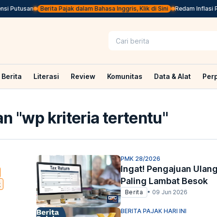
Putusan
Berita Pajak dalam Bahasa Inggris, Klik di Sini
Redam Inflasi Pasc
Berita
Literasi
Review
Komunitas
Data & Alat
Per
n "
wp kriteria tertentu
"
PMK 28/2026
Ingat! Pengajuan Ulang
Paling Lambat Besok
k
Berita
•
09 Jun 2026
BERITA PAJAK HARI INI