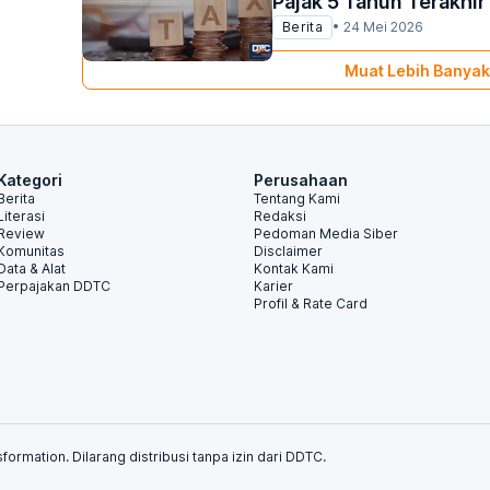
Pajak 5 Tahun Terakhir
Berita
•
24 Mei 2026
Muat Lebih Banyak
Kategori
Perusahaan
Berita
Tentang Kami
Literasi
Redaksi
Review
Pedoman Media Siber
Komunitas
Disclaimer
Data & Alat
Kontak Kami
Perpajakan DDTC
Karier
Profil & Rate Card
formation. Dilarang distribusi tanpa izin dari DDTC.