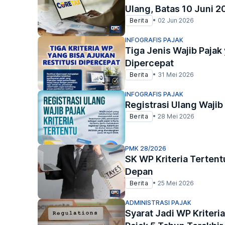
Ulang, Batas 10 Juni 2
Berita
•
02 Jun 2026
INFOGRAFIS PAJAK
Tiga Jenis Wajib Pajak
Dipercepat
Berita
•
31 Mei 2026
INFOGRAFIS PAJAK
Registrasi Ulang Wajib 
Berita
•
28 Mei 2026
PMK 28/2026
SK WP Kriteria Tertent
Depan
Berita
•
25 Mei 2026
ADMINISTRASI PAJAK
Syarat Jadi WP Kriteri