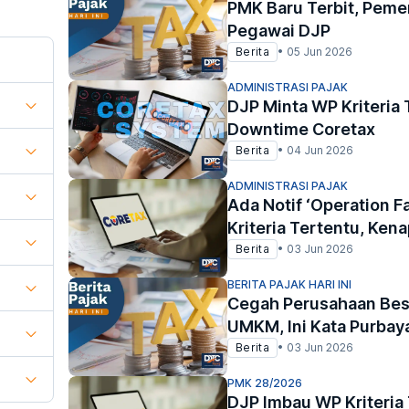
PMK Baru Terbit, Peme
Pegawai DJP
Berita
•
05 Jun 2026
ADMINISTRASI PAJAK
DJP Minta WP Kriteria 
Downtime Coretax
Berita
•
04 Jun 2026
ADMINISTRASI PAJAK
Ada Notif ‘Operation F
Kriteria Tertentu, Ken
Berita
•
03 Jun 2026
BERITA PAJAK HARI INI
Cegah Perusahaan Besa
UMKM, Ini Kata Purbay
Berita
•
03 Jun 2026
PMK 28/2026
DJP Imbau WP Kriteria