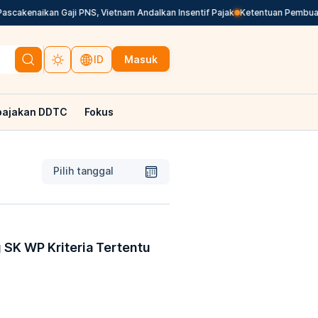
akenaikan Gaji PNS, Vietnam Andalkan Insentif Pajak
Ketentuan Pembuatan K
Masuk
ID
pajakan DDTC
Fokus
Pilih tanggal
 SK WP Kriteria Tertentu