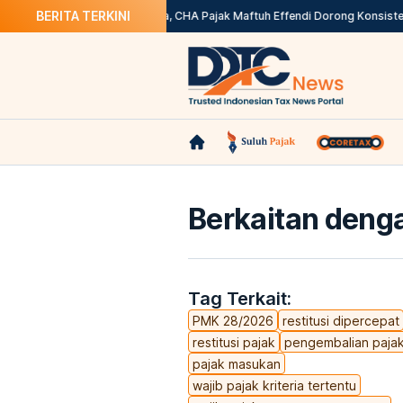
BERITA TERKINI
 ASN Daerah
Tekan Sengketa, CHA Pajak Maftuh Effendi Dorong Konsistensi 
Berkaitan denga
Tag Terkait:
PMK 28/2026
restitusi dipercepat
restitusi pajak
pengembalian paja
pajak masukan
wajib pajak kriteria tertentu