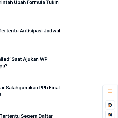
rintah Ubah Formula Tukin
Tertentu Antisipasi Jadwal
ailed’ Saat Ajukan WP
apa?
r Salahgunakan PPh Final
a
 Tertentu Segera Daftar