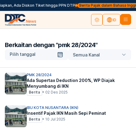
iapkan, Ada Diskon Tiket hingga PPN DTP
Berita Pajak dalam Bahasa Inggris, 
ID
Berkaitan dengan "
pmk 28/2024
"
Pilih tanggal
Semua Kanal
PMK 28/2024
Ada Supertax Deduction 200%, WP Diajak
Menyumbang di IKN
Berita
•
02 Des 2025
IBU KOTA NUSANTARA (IKN)
Insentif Pajak IKN Masih Sepi Peminat
Berita
•
10 Jul 2025