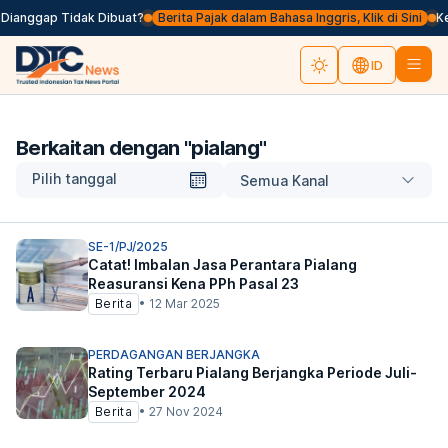
Dianggap Tidak Dibuat?
Berita Pajak dalam Bahasa Inggris, Klik di Sini
Kem
ID
Berkaitan dengan "
pialang
"
Pilih tanggal
Semua Kanal
SE-1/PJ/2025
Catat! Imbalan Jasa Perantara Pialang
Reasuransi Kena PPh Pasal 23
Berita
•
12 Mar 2025
PERDAGANGAN BERJANGKA
Rating Terbaru Pialang Berjangka Periode Juli-
September 2024
Berita
•
27 Nov 2024