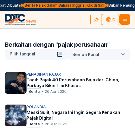
at Dibuat?
Berita Pajak dalam Bahasa Inggris, Klik di Sini
Bukan Pemungut 
ID
Berkaitan dengan "
pajak perusahaan
"
Pilih tanggal
Semua Kanal
PENAGIHAN PAJAK
Tagih Pajak 40 Perusahaan Baja dari China,
Purbaya Bikin Tim Khusus
Berita
•
26 Apr 2026
POLANDIA
Meski Sulit, Negara Ini Ingin Segera Kenakan
Pajak Digital
Berita
•
26 Mar 2026