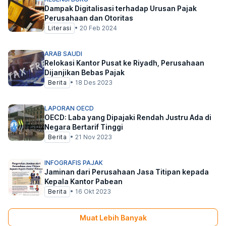
Dampak Digitalisasi terhadap Urusan Pajak
Perusahaan dan Otoritas
Literasi
•
20 Feb 2024
ARAB SAUDI
Relokasi Kantor Pusat ke Riyadh, Perusahaan
Dijanjikan Bebas Pajak
Berita
•
18 Des 2023
LAPORAN OECD
OECD: Laba yang Dipajaki Rendah Justru Ada di
Negara Bertarif Tinggi
Berita
•
21 Nov 2023
INFOGRAFIS PAJAK
Jaminan dari Perusahaan Jasa Titipan kepada
Kepala Kantor Pabean
Berita
•
16 Okt 2023
Muat Lebih Banyak