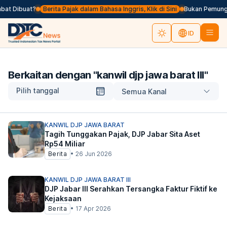
at Dibuat?
Berita Pajak dalam Bahasa Inggris, Klik di Sini
Bukan Pemungut
ID
Berkaitan dengan "
kanwil djp jawa barat III
"
Pilih tanggal
Semua Kanal
KANWIL DJP JAWA BARAT
Tagih Tunggakan Pajak, DJP Jabar Sita Aset
Rp54 Miliar
Berita
•
26 Jun 2026
KANWIL DJP JAWA BARAT III
DJP Jabar III Serahkan Tersangka Faktur Fiktif ke
Kejaksaan
Berita
•
17 Apr 2026