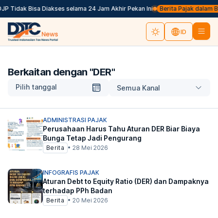
P Tidak Bisa Diakses selama 24 Jam Akhir Pekan Ini
Berita Pajak dalam Baha
ID
Berkaitan dengan "
DER
"
Pilih tanggal
Semua Kanal
ADMINISTRASI PAJAK
Perusahaan Harus Tahu Aturan DER Biar Biaya
Bunga Tetap Jadi Pengurang
Berita
•
28 Mei 2026
INFOGRAFIS PAJAK
Aturan Debt to Equity Ratio (DER) dan Dampaknya
terhadap PPh Badan
Berita
•
20 Mei 2026