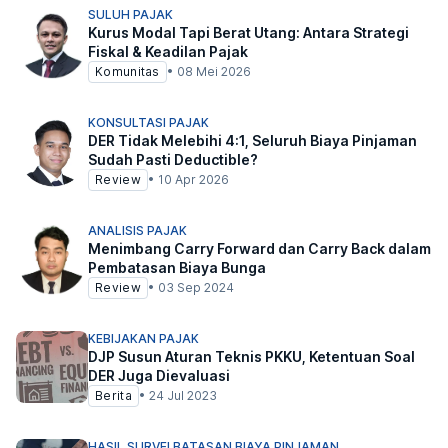
SULUH PAJAK
Kurus Modal Tapi Berat Utang: Antara Strategi
Fiskal & Keadilan Pajak
Komunitas
•
08 Mei 2026
KONSULTASI PAJAK
DER Tidak Melebihi 4:1, Seluruh Biaya Pinjaman
Sudah Pasti Deductible?
Review
•
10 Apr 2026
ANALISIS PAJAK
Menimbang Carry Forward dan Carry Back dalam
Pembatasan Biaya Bunga
Review
•
03 Sep 2024
KEBIJAKAN PAJAK
DJP Susun Aturan Teknis PKKU, Ketentuan Soal
DER Juga Dievaluasi
Berita
•
24 Jul 2023
HASIL SURVEI BATASAN BIAYA PINJAMAN