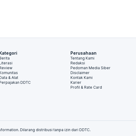
Kategori
Perusahaan
Berita
Tentang Kami
Literasi
Redaksi
Review
Pedoman Media Siber
Komunitas
Disclaimer
Data & Alat
Kontak Kami
Perpajakan DDTC
Karier
Profil & Rate Card
formation. Dilarang distribusi tanpa izin dari DDTC.