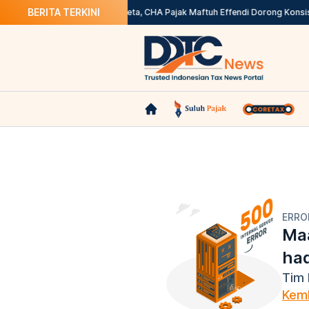
BERITA TERKINI
Gaji ASN Daerah
Tekan Sengketa, CHA Pajak Maftuh Effendi Dorong Konsist
ERRO
Maa
ha
Tim 
Kemb