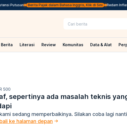
ensi Putusan
Berita Pajak dalam Bahasa Inggris, Klik di Sini
Redam Inflasi
Berita
Literasi
Review
Komunitas
Data & Alat
Per
R 500
f, sepertinya ada masalah teknis yan
dapi
kami sedang memperbaikinya. Silakan coba lagi nanti
ali ke halaman depan