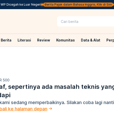
WP Dicegah ke Luar Negeri
Berita Pajak dalam Bahasa Inggris, Klik di Sini
C
Berita
Literasi
Review
Komunitas
Data & Alat
Per
R 500
f, sepertinya ada masalah teknis yan
dapi
kami sedang memperbaikinya. Silakan coba lagi nanti
ali ke halaman depan