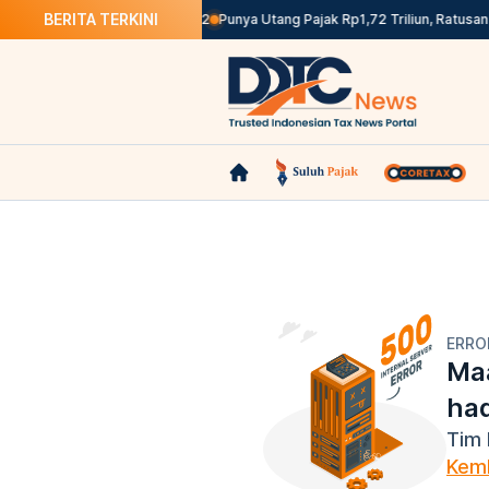
BERITA TERKINI
etop Pemungutan PPh Pasal 22
Punya Utang Pajak Rp1,72 Triliun, Ratusan 
ERRO
Maa
ha
Tim 
Kemb