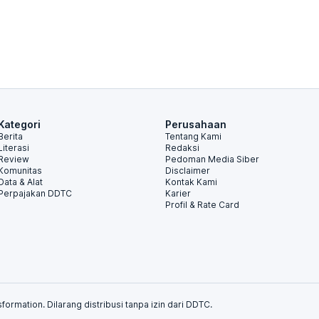
Kategori
Perusahaan
Berita
Tentang Kami
Literasi
Redaksi
Review
Pedoman Media Siber
Komunitas
Disclaimer
Data & Alat
Kontak Kami
Perpajakan DDTC
Karier
Profil & Rate Card
formation. Dilarang distribusi tanpa izin dari DDTC.