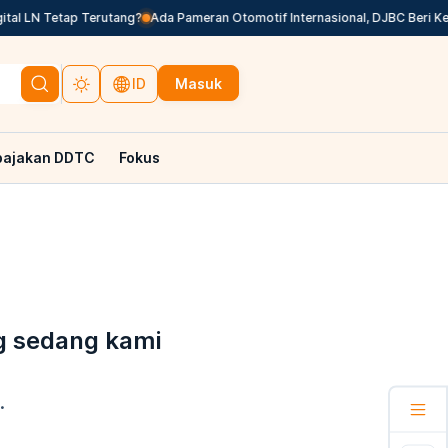
al LN Tetap Terutang?
Ada Pameran Otomotif Internasional, DJBC Beri Ke
Masuk
ID
pajakan DDTC
Fokus
g sedang kami
.