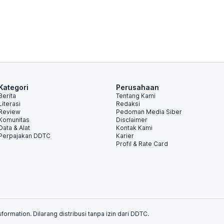
Kategori
Perusahaan
Berita
Tentang Kami
Literasi
Redaksi
Review
Pedoman Media Siber
Komunitas
Disclaimer
Data & Alat
Kontak Kami
Perpajakan DDTC
Karier
Profil & Rate Card
formation. Dilarang distribusi tanpa izin dari DDTC.