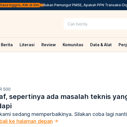
a Inggris, Klik di Sini
Bukan Pemungut PMSE, Apakah PPN Transaksi Digit
Berita
Literasi
Review
Komunitas
Data & Alat
Per
R 500
f, sepertinya ada masalah teknis yan
dapi
kami sedang memperbaikinya. Silakan coba lagi nanti
ali ke halaman depan