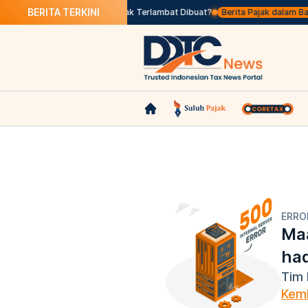
BERITA TERKINI
s Seleksi
Apa Itu Faktur Pajak Terlambat Dibuat?
Berita Pajak dalam Bahas
ERRO
Maa
ha
Tim 
Kemb