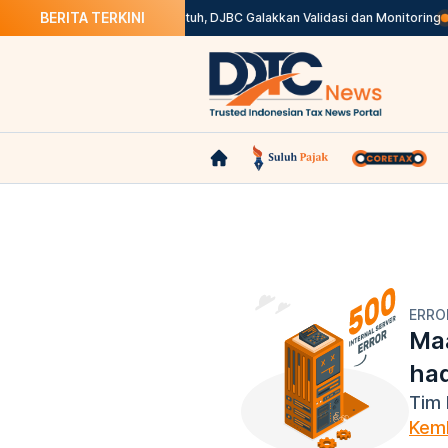
BERITA TERKINI
Pastikan Perusahaan AEO Patuh, DJBC Galakkan Validasi dan Monitoring
ERRO
Maa
ha
Tim 
Kemb