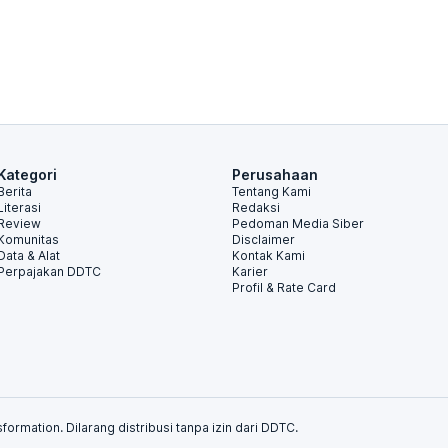
Kategori
Perusahaan
Berita
Tentang Kami
Literasi
Redaksi
Review
Pedoman Media Siber
Komunitas
Disclaimer
Data & Alat
Kontak Kami
Perpajakan DDTC
Karier
Profil & Rate Card
formation. Dilarang distribusi tanpa izin dari DDTC.