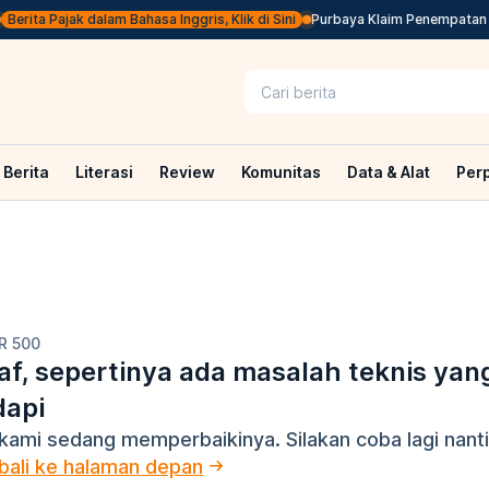
Berita Pajak dalam Bahasa Inggris, Klik di Sini
Purbaya Klaim Penempatan D
Berita
Literasi
Review
Komunitas
Data & Alat
Per
R 500
f, sepertinya ada masalah teknis yan
dapi
kami sedang memperbaikinya. Silakan coba lagi nanti
ali ke halaman depan