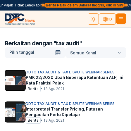
r Pajak Tidak Lengkap?
Berita Pajak dalam Bahasa Inggris, Klik di Sini
CHA
ID
Berkaitan dengan "
tax audit
"
Pilih tanggal
Semua Kanal
DDTC TAX AUDIT & TAX DISPUTE WEBINAR SERIES
PMK 22/2020 Ubah Beberapa Ketentuan ALP, Ini
Kata Praktisi Pajak
Berita
•
13 Agu 2021
DDTC TAX AUDIT & TAX DISPUTE WEBINAR SERIES
Interpretasi Transfer Pricing, Putusan
Pengadilan Perlu Dipelajari
Berita
•
13 Agu 2021