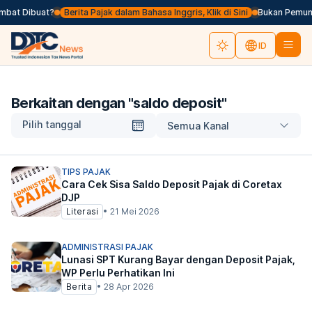
mbat Dibuat?
Berita Pajak dalam Bahasa Inggris, Klik di Sini
Bukan Pemungu
ID
Berkaitan dengan "
saldo deposit
"
Pilih tanggal
Semua Kanal
TIPS PAJAK
Cara Cek Sisa Saldo Deposit Pajak di Coretax
DJP
Literasi
•
21 Mei 2026
ADMINISTRASI PAJAK
Lunasi SPT Kurang Bayar dengan Deposit Pajak,
WP Perlu Perhatikan Ini
Berita
•
28 Apr 2026