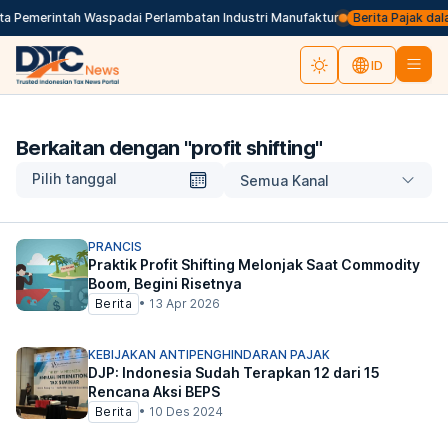
 Pemerintah Waspadai Perlambatan Industri Manufaktur
Berita Pajak dalam 
ID
Berkaitan dengan "
profit shifting
"
Pilih tanggal
Semua Kanal
PRANCIS
Praktik Profit Shifting Melonjak Saat Commodity
Boom, Begini Risetnya
Berita
•
13 Apr 2026
KEBIJAKAN ANTIPENGHINDARAN PAJAK
DJP: Indonesia Sudah Terapkan 12 dari 15
Rencana Aksi BEPS
Berita
•
10 Des 2024