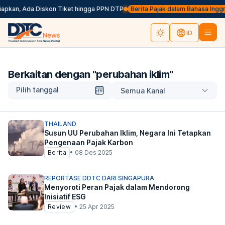
iapkan, Ada Diskon Tiket hingga PPN DTP
Berita Pajak dalam Bahasa Inggris, 
ID
Berkaitan dengan "
perubahan iklim
"
Pilih tanggal
Semua Kanal
THAILAND
Susun UU Perubahan Iklim, Negara Ini Tetapkan
Pengenaan Pajak Karbon
Berita
•
08 Des 2025
REPORTASE DDTC DARI SINGAPURA
Menyoroti Peran Pajak dalam Mendorong
Inisiatif ESG
Review
•
25 Apr 2025