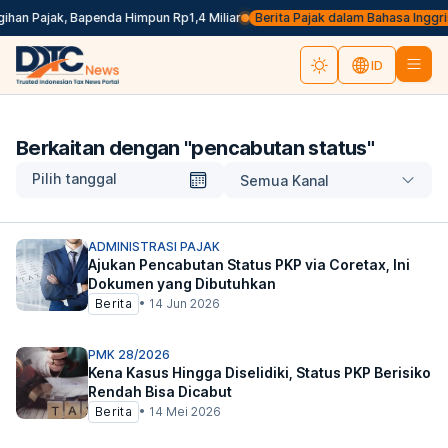
an Pajak, Bapenda Himpun Rp1,4 Miliar
Berita Pajak dalam Bahasa Inggris, 
ID
Berkaitan dengan "
pencabutan status
"
Pilih tanggal
Semua Kanal
ADMINISTRASI PAJAK
Ajukan Pencabutan Status PKP via Coretax, Ini
Dokumen yang Dibutuhkan
Berita
•
14 Jun 2026
PMK 28/2026
Kena Kasus Hingga Diselidiki, Status PKP Berisiko
Rendah Bisa Dicabut
Berita
•
14 Mei 2026