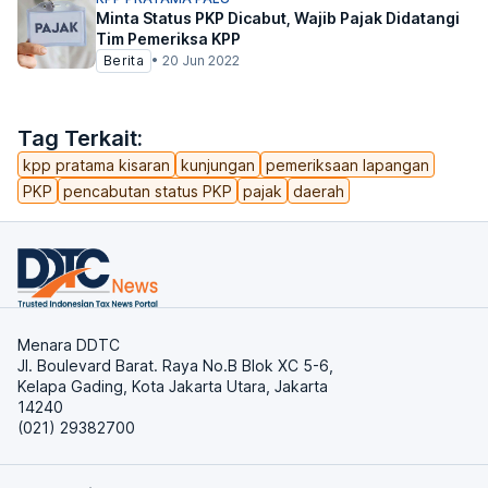
Minta Status PKP Dicabut, Wajib Pajak Didatangi
Tim Pemeriksa KPP
Berita
•
20 Jun 2022
Tag Terkait:
kpp pratama kisaran
kunjungan
pemeriksaan lapangan
PKP
pencabutan status PKP
pajak
daerah
Menara DDTC
Jl. Boulevard Barat. Raya No.B Blok XC 5-6,
Kelapa Gading, Kota Jakarta Utara, Jakarta
14240
(021) 29382700