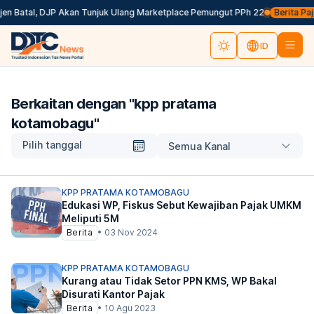
en Batal, DJP Akan Tunjuk Ulang Marketplace Pemungut PPh 22
Berita Paja
ID
Berkaitan dengan "
kpp pratama
kotamobagu
"
Pilih tanggal
Semua Kanal
KPP PRATAMA KOTAMOBAGU
Edukasi WP, Fiskus Sebut Kewajiban Pajak UMKM
Meliputi 5M
Berita
•
03 Nov 2024
KPP PRATAMA KOTAMOBAGU
Kurang atau Tidak Setor PPN KMS, WP Bakal
Disurati Kantor Pajak
Berita
•
10 Agu 2023