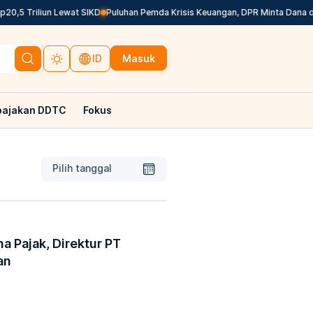
 Triliun Lewat SIKD
Puluhan Pemda Krisis Keuangan, DPR Minta Dana dari 
Masuk
ID
pajakan DDTC
Fokus
Pilih tanggal
a Pajak, Direktur PT
an