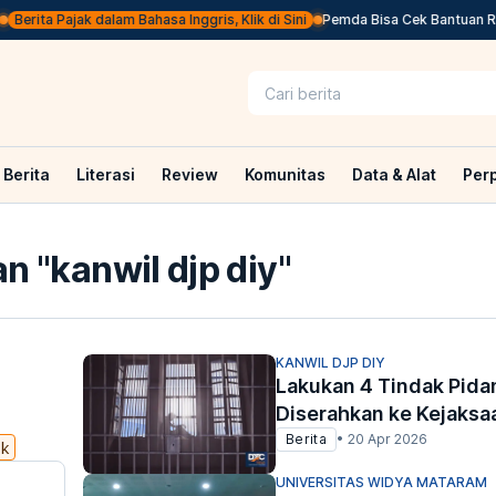
rita Pajak dalam Bahasa Inggris, Klik di Sini
Pemda Bisa Cek Bantuan Rp20,5
Berita
Literasi
Review
Komunitas
Data & Alat
Per
n "
kanwil djp diy
"
KANWIL DJP DIY
Lakukan 4 Tindak Pidan
Diserahkan ke Kejaksa
Berita
•
20 Apr 2026
ak
UNIVERSITAS WIDYA MATARAM