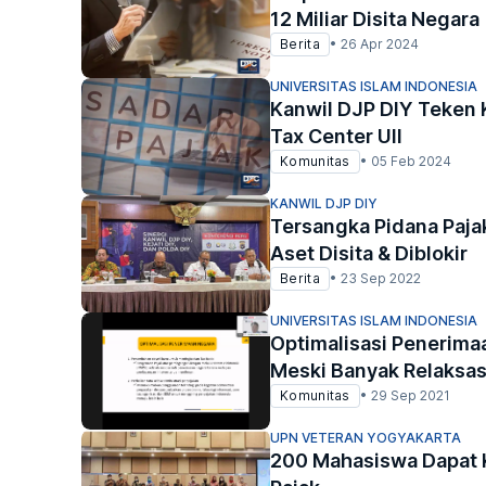
12 Miliar Disita Negara
Berita
•
26 Apr 2024
UNIVERSITAS ISLAM INDONESIA
Kanwil DJP DIY Teken
Tax Center UII
Komunitas
•
05 Feb 2024
KANWIL DJP DIY
Tersangka Pidana Paja
Aset Disita & Diblokir
Berita
•
23 Sep 2022
UNIVERSITAS ISLAM INDONESIA
Optimalisasi Penerimaa
Meski Banyak Relaksas
Komunitas
•
29 Sep 2021
UPN VETERAN YOGYAKARTA
200 Mahasiswa Dapat 