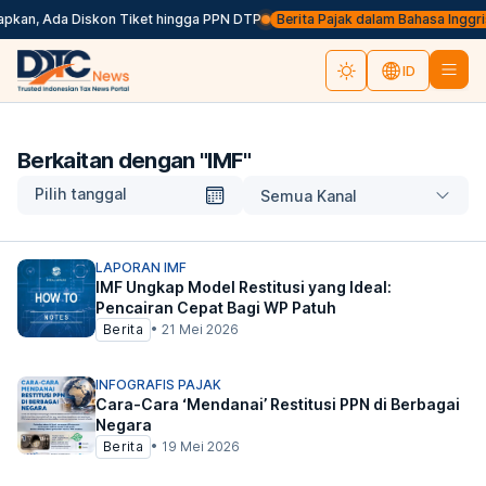
apkan, Ada Diskon Tiket hingga PPN DTP
Berita Pajak dalam Bahasa Inggris, K
ID
Berkaitan dengan "
IMF
"
Pilih tanggal
Semua Kanal
LAPORAN IMF
IMF Ungkap Model Restitusi yang Ideal:
Pencairan Cepat Bagi WP Patuh
Berita
•
21 Mei 2026
INFOGRAFIS PAJAK
Cara-Cara ‘Mendanai’ Restitusi PPN di Berbagai
Negara
Berita
•
19 Mei 2026