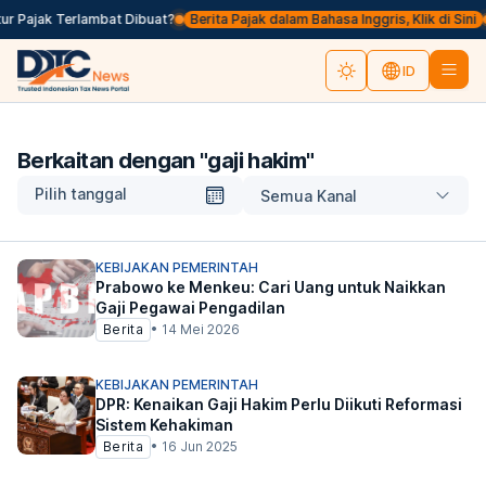
r Pajak Terlambat Dibuat?
Berita Pajak dalam Bahasa Inggris, Klik di Sini
ID
Berkaitan dengan "
gaji hakim
"
Pilih tanggal
Semua Kanal
KEBIJAKAN PEMERINTAH
Prabowo ke Menkeu: Cari Uang untuk Naikkan
Gaji Pegawai Pengadilan
Berita
•
14 Mei 2026
KEBIJAKAN PEMERINTAH
DPR: Kenaikan Gaji Hakim Perlu Diikuti Reformasi
Sistem Kehakiman
Berita
•
16 Jun 2025