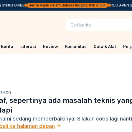
tatus GloBE
Berita Pajak dalam Bahasa Inggris, Klik di Sini
RUU APBN 2027
Berita
Literasi
Review
Komunitas
Data & Alat
Per
R 500
f, sepertinya ada masalah teknis yan
dapi
kami sedang memperbaikinya. Silakan coba lagi nanti
ali ke halaman depan