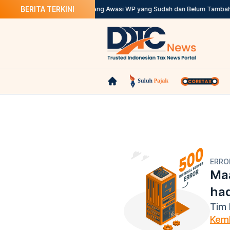
BERITA TERKINI
ma DDTC Academy
DJP Berwenang Awasi WP yang Sudah dan Belum Tambah S
ERRO
Maa
ha
Tim 
Kemb