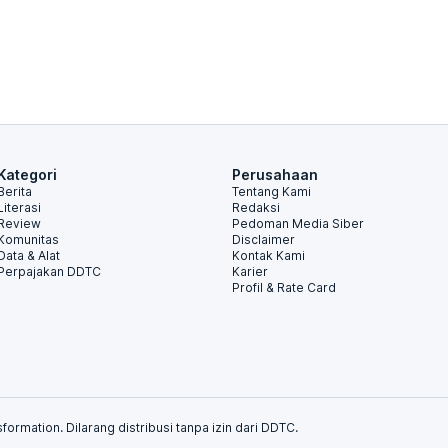
Kategori
Perusahaan
Berita
Tentang Kami
Literasi
Redaksi
Review
Pedoman Media Siber
Komunitas
Disclaimer
Data & Alat
Kontak Kami
Perpajakan DDTC
Karier
Profil & Rate Card
formation. Dilarang distribusi tanpa izin dari DDTC.