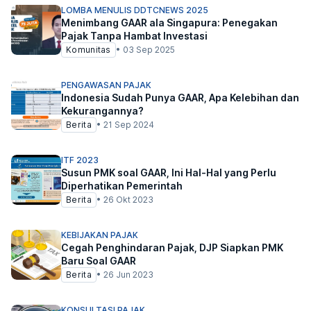
LOMBA MENULIS DDTCNEWS 2025
Menimbang GAAR ala Singapura: Penegakan
Pajak Tanpa Hambat Investasi
Komunitas
•
03 Sep 2025
PENGAWASAN PAJAK
Indonesia Sudah Punya GAAR, Apa Kelebihan dan
Kekurangannya?
Berita
•
21 Sep 2024
ITF 2023
Susun PMK soal GAAR, Ini Hal-Hal yang Perlu
Diperhatikan Pemerintah
Berita
•
26 Okt 2023
KEBIJAKAN PAJAK
Cegah Penghindaran Pajak, DJP Siapkan PMK
Baru Soal GAAR
Berita
•
26 Jun 2023
KONSULTASI PAJAK