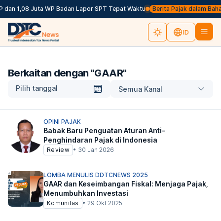
 dan 1,08 Juta WP Badan Lapor SPT Tepat Waktu
Berita Pajak dalam Bahasa 
ID
Berkaitan dengan "
GAAR
"
Pilih tanggal
Semua Kanal
OPINI PAJAK
Babak Baru Penguatan Aturan Anti-
Penghindaran Pajak di Indonesia
Review
•
30 Jan 2026
LOMBA MENULIS DDTCNEWS 2025
GAAR dan Keseimbangan Fiskal: Menjaga Pajak,
Menumbuhkan Investasi
Komunitas
•
29 Okt 2025