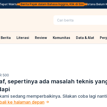
epat Waktu
Berita Pajak dalam Bahasa Inggris, Klik di Sini
Istana Belum Ki
Berita
Literasi
Review
Komunitas
Data & Alat
Per
R 500
f, sepertinya ada masalah teknis yan
dapi
kami sedang memperbaikinya. Silakan coba lagi nanti
ali ke halaman depan