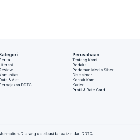
Kategori
Perusahaan
Berita
Tentang Kami
Literasi
Redaksi
Review
Pedoman Media Siber
Komunitas
Disclaimer
Data & Alat
Kontak Kami
Perpajakan DDTC
Karier
Profil & Rate Card
formation. Dilarang distribusi tanpa izin dari DDTC.