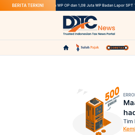
BERITA TERKINI
 Ketentuannya
DJP: 12,12 Juta WP OP dan 1,08 Juta WP Badan Lapor SPT T
ERRO
Maa
ha
Tim 
Kemb