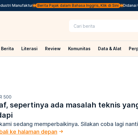
stri Manufaktur
Berita Pajak dalam Bahasa Inggris, Klik di Sini
Didanai U
Berita
Literasi
Review
Komunitas
Data & Alat
Per
R 500
f, sepertinya ada masalah teknis yan
dapi
kami sedang memperbaikinya. Silakan coba lagi nanti
ali ke halaman depan