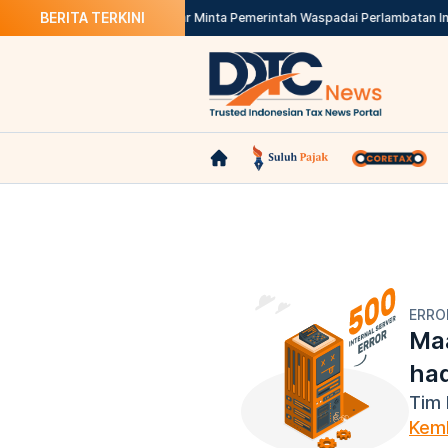
BERITA TERKINI
an Makin Patuh Pajak
Banggar Minta Pemerintah Waspadai Perlambatan Indu
ERRO
Maa
ha
Tim 
Kemb