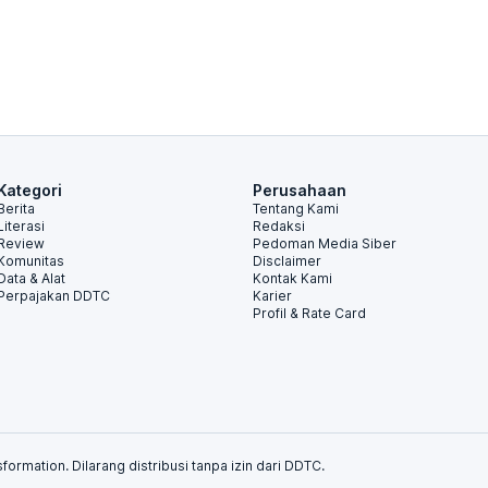
Kategori
Perusahaan
Berita
Tentang Kami
Literasi
Redaksi
Review
Pedoman Media Siber
Komunitas
Disclaimer
Data & Alat
Kontak Kami
Perpajakan DDTC
Karier
Profil & Rate Card
formation. Dilarang distribusi tanpa izin dari DDTC.