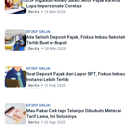
DJP Ingatkan Risiko Salah Setor Pajak karena
Lupa Impersonate Coretax
Berita
•
14 Mei 2026
KP2KP SINJAI
Ada Selisih Deposit Pajak, Fiskus Imbau Sekolah
Tertib Buat e-Bupot
Berita
•
08 Mei 2026
KP2KP SINJAI
Soal Deposit Pajak dan Lapor SPT, Fiskus Imbau
Instansi Lebih Tertib
Berita
•
12 Sep 2025
KP2KP SINJAI
Mau Pakai Cek tapi Telanjur Dibubuhi Meterai
Tarif Lama, Ini Solusinya
Berita
•
22 Agu 2025