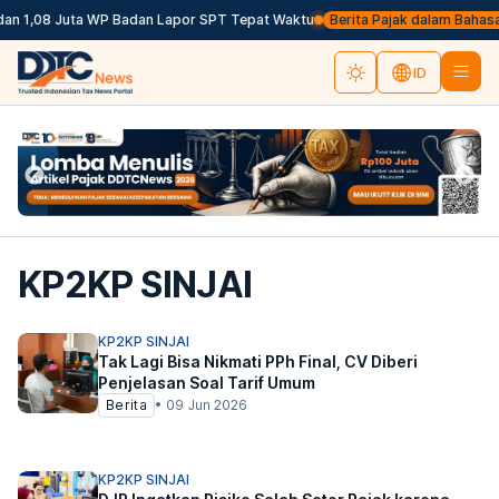
an 1,08 Juta WP Badan Lapor SPT Tepat Waktu
Berita Pajak dalam Bahasa Ing
ID
KP2KP SINJAI
KP2KP SINJAI
Tak Lagi Bisa Nikmati PPh Final, CV Diberi
Penjelasan Soal Tarif Umum
Berita
•
09 Jun 2026
KP2KP SINJAI