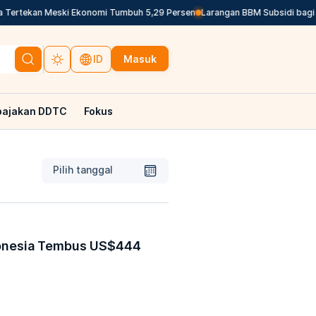
Tertekan Meski Ekonomi Tumbuh 5,29 Persen
Larangan BBM Subsidi bagi P
Masuk
ID
pajakan DDTC
Fokus
Pilih tanggal
donesia Tembus US$444