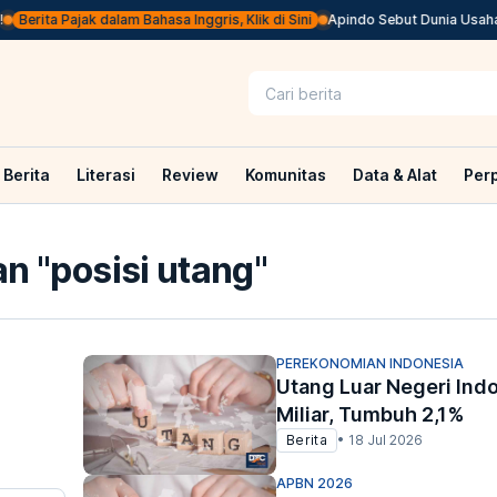
Berita Pajak dalam Bahasa Inggris, Klik di Sini
Apindo Sebut Dunia Usaha 
Berita
Literasi
Review
Komunitas
Data & Alat
Per
n "
posisi utang
"
PEREKONOMIAN INDONESIA
Utang Luar Negeri In
Miliar, Tumbuh 2,1%
Berita
•
18 Jul 2026
APBN 2026