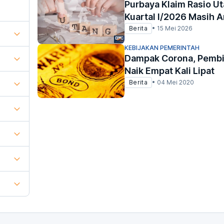
Purbaya Klaim Rasio U
Kuartal I/2026 Masih 
Berita
•
15 Mei 2026
KEBIJAKAN PEMERINTAH
Dampak Corona, Pembi
Naik Empat Kali Lipat
Berita
•
04 Mei 2020