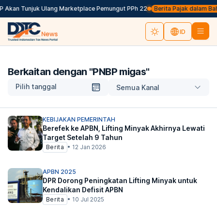
P Akan Tunjuk Ulang Marketplace Pemungut PPh 22
Berita Pajak dalam Bahas
ID
Berkaitan dengan "
PNBP migas
"
Pilih tanggal
Semua Kanal
KEBIJAKAN PEMERINTAH
Berefek ke APBN, Lifting Minyak Akhirnya Lewati
Target Setelah 9 Tahun
Berita
•
12 Jan 2026
APBN 2025
DPR Dorong Peningkatan Lifting Minyak untuk
Kendalikan Defisit APBN
Berita
•
10 Jul 2025