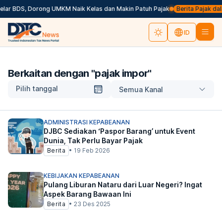
elar BDS, Dorong UMKM Naik Kelas dan Makin Patuh Pajak
Berita Pajak dalam
ID
Berkaitan dengan "
pajak impor
"
Pilih tanggal
Semua Kanal
ADMINISTRASI KEPABEANAN
DJBC Sediakan ‘Paspor Barang’ untuk Event
Dunia, Tak Perlu Bayar Pajak
Berita
•
19 Feb 2026
KEBIJAKAN KEPABEANAN
Pulang Liburan Nataru dari Luar Negeri? Ingat
Aspek Barang Bawaan Ini
Berita
•
23 Des 2025