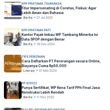
KPP PRATAMA TIGARAKSA
Fitur Impersonating di Coretax, Fiskus: Agar
Lebih Aman dan Rahasia
Berita
•
27 Jul 2025
KPP PRATAMA PATI
Kantor Pajak Imbau WP Tambang Minerba Isi
Data SPOP dengan Benar
Berita
•
18 Des 2024
TIPS PERIZINAN
Cara Daftarkan PT Perorangan secara Online,
Biayanya Cuma Rp50.000
Literasi
•
07 Mei 2024
PP 9/2022
Punya Sertifikat, WP Kena Tarif PPh Final Jasa
Konstruksi Lebih Rendah
Berita
•
11 Nov 2022
RUU PELAPORAN KEUANGAN