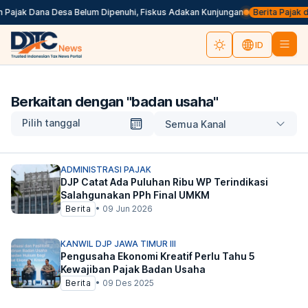
Pajak Dana Desa Belum Dipenuhi, Fiskus Adakan Kunjungan
Berita Pajak da
ID
Berkaitan dengan "
badan usaha
"
Pilih tanggal
Semua Kanal
ADMINISTRASI PAJAK
DJP Catat Ada Puluhan Ribu WP Terindikasi
Salahgunakan PPh Final UMKM
Berita
•
09 Jun 2026
KANWIL DJP JAWA TIMUR III
Pengusaha Ekonomi Kreatif Perlu Tahu 5
Kewajiban Pajak Badan Usaha
Berita
•
09 Des 2025