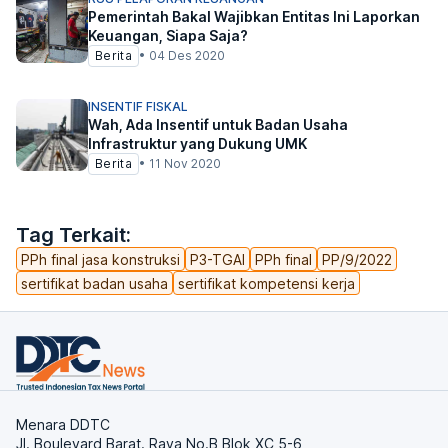
Pemerintah Bakal Wajibkan Entitas Ini Laporkan
Keuangan, Siapa Saja?
Berita
•
04 Des 2020
INSENTIF FISKAL
Wah, Ada Insentif untuk Badan Usaha
Infrastruktur yang Dukung UMK
Berita
•
11 Nov 2020
Tag Terkait:
PPh final jasa konstruksi
P3-TGAI
PPh final
PP/9/2022
sertifikat badan usaha
sertifikat kompetensi kerja
Menara DDTC
Jl. Boulevard Barat. Raya No.B Blok XC 5-6,