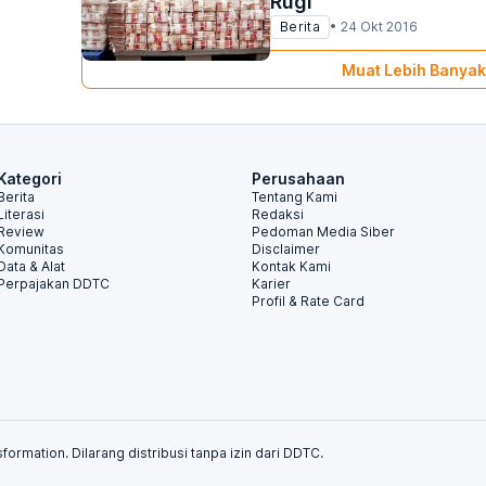
Rugi
Berita
•
24 Okt 2016
Muat Lebih Banyak
Kategori
Perusahaan
Berita
Tentang Kami
Literasi
Redaksi
Review
Pedoman Media Siber
Komunitas
Disclaimer
Data & Alat
Kontak Kami
Perpajakan DDTC
Karier
Profil & Rate Card
formation. Dilarang distribusi tanpa izin dari DDTC.