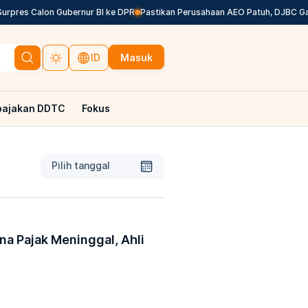
res Calon Gubernur BI ke DPR
Pastikan Perusahaan AEO Patuh, DJBC Galakk
Masuk
ID
pajakan DDTC
Fokus
Pilih tanggal
na Pajak Meninggal, Ahli