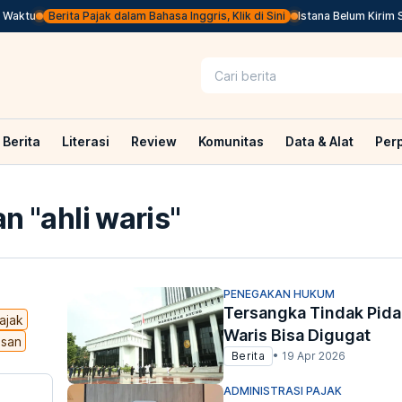
ktu
Berita Pajak dalam Bahasa Inggris, Klik di Sini
Istana Belum Kirim Surp
Berita
Literasi
Review
Komunitas
Data & Alat
Per
n "
ahli waris
"
PENEGAKAN HUKUM
Tersangka Tindak Pida
ajak
Waris Bisa Digugat
isan
Berita
•
19 Apr 2026
ADMINISTRASI PAJAK