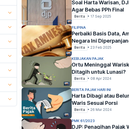
Soal Harta Warisan, D
Agar Bebas PPh Final
Berita
•
17 Sep 2025
FILIPINA
Perbaiki Basis Data, Am
Negara Ini Diperpanja
Berita
•
23 Feb 2025
KEBIJAKAN PAJAK
Ortu Meninggal Warisk
Ditagih untuk Lunasi?
Berita
•
08 Apr 2024
BERITA PAJAK HARI INI
Harta Dibagi atau Belu
Waris Sesuai Porsi
Berita
•
26 Mar 2024
PMK 61/2023
DJP: Penagihan Pajak 