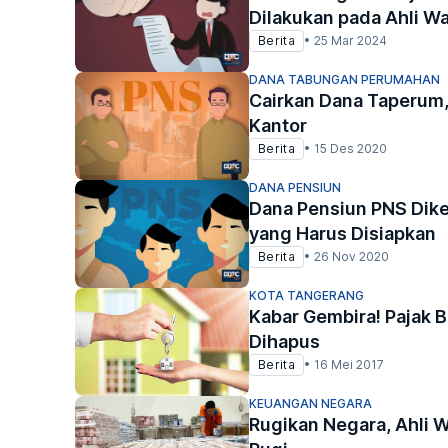
Dilakukan pada Ahli Wa
Berita
•
25 Mar 2024
DANA TABUNGAN PERUMAHAN
Cairkan Dana Taperum, 
Kantor
Berita
•
15 Des 2020
DANA PENSIUN
Dana Pensiun PNS Dike
yang Harus Disiapkan
Berita
•
26 Nov 2020
KOTA TANGERANG
Kabar Gembira! Pajak 
Dihapus
Berita
•
16 Mei 2017
KEUANGAN NEGARA
Rugikan Negara, Ahli W