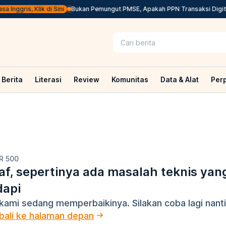
Inggris, Klik di Sini
Bukan Pemungut PMSE, Apakah PPN Transaksi Digital
Berita
Literasi
Review
Komunitas
Data & Alat
Per
R 500
f, sepertinya ada masalah teknis yan
dapi
kami sedang memperbaikinya. Silakan coba lagi nanti
ali ke halaman depan