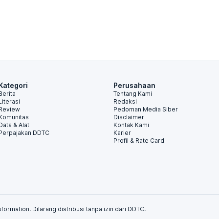
Kategori
Perusahaan
Berita
Tentang Kami
Literasi
Redaksi
Review
Pedoman Media Siber
Komunitas
Disclaimer
Data & Alat
Kontak Kami
Perpajakan DDTC
Karier
Profil & Rate Card
formation. Dilarang distribusi tanpa izin dari DDTC.