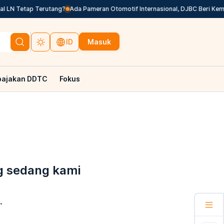
 LN Tetap Terutang?
Ada Pameran Otomotif Internasional, DJBC Beri Kem
Masuk
ID
pajakan DDTC
Fokus
g sedang kami
.