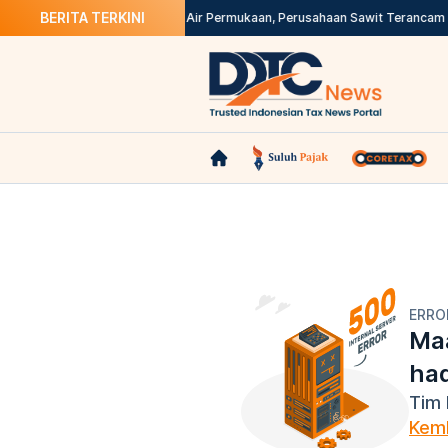
BERITA TERKINI
Senin Besok
Tak Bayar Pajak Air Permukaan, Perusahaan Sawit Terancam S
ERRO
Maa
ha
Tim 
Kemb