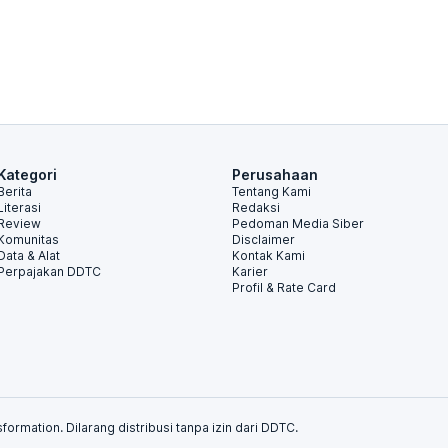
Kategori
Perusahaan
Berita
Tentang Kami
Literasi
Redaksi
Review
Pedoman Media Siber
Komunitas
Disclaimer
Data & Alat
Kontak Kami
Perpajakan DDTC
Karier
Profil & Rate Card
formation. Dilarang distribusi tanpa izin dari DDTC.