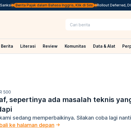
anksi
Berita Pajak dalam Bahasa Inggris, Klik di Sini
Rollout Deferred, DG
Berita
Literasi
Review
Komunitas
Data & Alat
Per
R 500
f, sepertinya ada masalah teknis yan
dapi
kami sedang memperbaikinya. Silakan coba lagi nanti
ali ke halaman depan