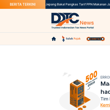
BERITA TERKINI
 Pemungut PPh 22
Pemerintah Jepang Bakal Pangkas Tarif PPN Makanan Jadi
ERRO
Maa
ha
Tim 
Kemb