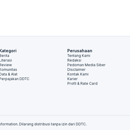
Kategori
Perusahaan
Berita
Tentang Kami
Literasi
Redaksi
Review
Pedoman Media Siber
Komunitas
Disclaimer
Data & Alat
Kontak Kami
Perpajakan DDTC
Karier
Profil & Rate Card
formation. Dilarang distribusi tanpa izin dari DDTC.