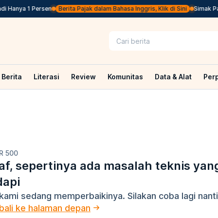
 Hanya 1 Persen
Berita Pajak dalam Bahasa Inggris, Klik di Sini
Simak Pas
Berita
Literasi
Review
Komunitas
Data & Alat
Per
R 500
f, sepertinya ada masalah teknis yan
dapi
kami sedang memperbaikinya. Silakan coba lagi nanti
ali ke halaman depan