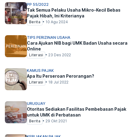
PP 55/2022
Tak Semua Pelaku Usaha Mikro-Kecil Bebas
Pajak Hibah, Ini Kriterianya
Berita
•
10 Agu 2024
TIPS PERIZINAN USAHA
Cara Ajukan NIB bagi UMK Badan Usaha secara
Online
Literasi
•
23 Des 2022
KAMUS PAJAK
Apa Itu Perseroan Perorangan?
Literasi
•
18 Jul 2022
URUGUAY
Otoritas Sediakan Fasilitas Pembebasan Pajak
untuk UMK di Perbatasan
Berita
•
29 Okt 2021
KEBIJAKAN PAJAK