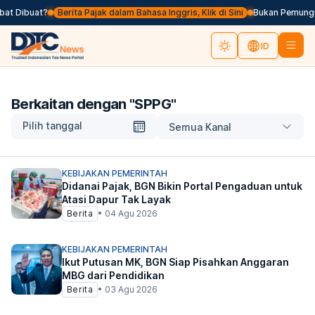
at Dibuat?
Berita Pajak dalam Bahasa Inggris, Klik di Sini
Bukan Pemungut 
ID
Berkaitan dengan "
SPPG
"
Pilih tanggal
Semua Kanal
KEBIJAKAN PEMERINTAH
Didanai Pajak, BGN Bikin Portal Pengaduan untuk
Atasi Dapur Tak Layak
Berita
•
04 Agu 2026
KEBIJAKAN PEMERINTAH
Ikut Putusan MK, BGN Siap Pisahkan Anggaran
MBG dari Pendidikan
Berita
•
03 Agu 2026