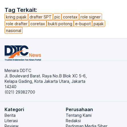
Tag Terkait:
kring pajak
drafter SPT
pic
coretax
role signer
role drafter
coretax
bukti potong
e-bupot
pajak
nasional
Menara DDTC
Jl. Boulevard Barat. Raya No.B Blok XC 5-6,
Kelapa Gading, Kota Jakarta Utara, Jakarta
14240
(021) 29382700
Kategori
Perusahaan
Berita
Tentang Kami
Literasi
Redaksi
Review
Pedoman Media Siber