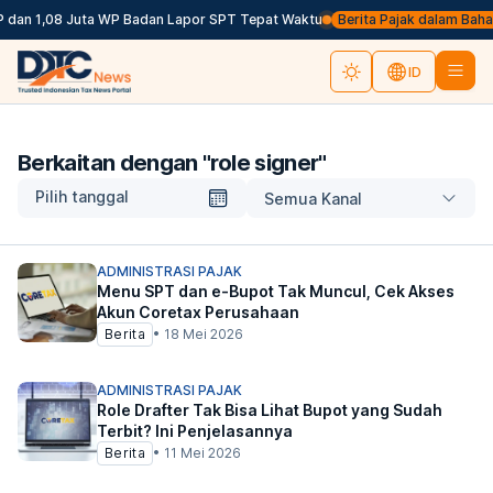
 dan 1,08 Juta WP Badan Lapor SPT Tepat Waktu
Berita Pajak dalam Bahasa 
ID
Berkaitan dengan "
role signer
"
Pilih tanggal
Semua Kanal
ADMINISTRASI PAJAK
Menu SPT dan e-Bupot Tak Muncul, Cek Akses
Akun Coretax Perusahaan
Berita
•
18 Mei 2026
ADMINISTRASI PAJAK
Role Drafter Tak Bisa Lihat Bupot yang Sudah
Terbit? Ini Penjelasannya
Berita
•
11 Mei 2026