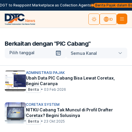
 DGT to Reappoint Marketplace as Collection Agents
Berita Pajak dalam Baha
ID
Berkaitan dengan "
PIC Cabang
"
Pilih tanggal
Semua Kanal
ADMINISTRASI PAJAK
Ubah Data PIC Cabang Bisa Lewat Coretax,
Begini Caranya
Berita
•
03 Feb 2026
CORETAX SYSTEM
NITKU Cabang Tak Muncul di Profil Drafter
Coretax? Begini Solusinya
Berita
•
23 Okt 2025