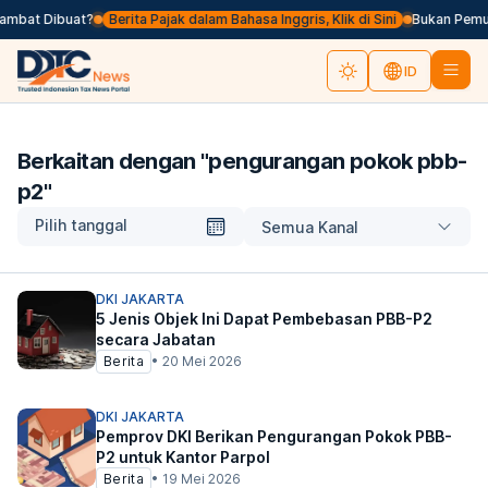
lambat Dibuat?
Berita Pajak dalam Bahasa Inggris, Klik di Sini
Bukan Pemun
ID
Berkaitan dengan "
pengurangan pokok pbb-
p2
"
Pilih tanggal
Semua Kanal
DKI JAKARTA
5 Jenis Objek Ini Dapat Pembebasan PBB-P2
secara Jabatan
Berita
•
20 Mei 2026
DKI JAKARTA
Pemprov DKI Berikan Pengurangan Pokok PBB-
P2 untuk Kantor Parpol
Berita
•
19 Mei 2026