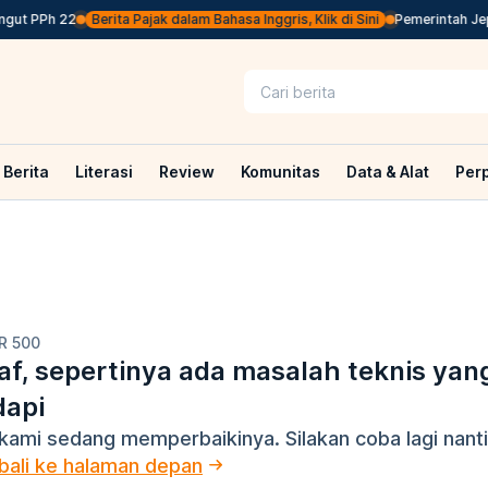
gut PPh 22
Berita Pajak dalam Bahasa Inggris, Klik di Sini
Pemerintah Jepa
Berita
Literasi
Review
Komunitas
Data & Alat
Per
R 500
f, sepertinya ada masalah teknis yan
dapi
kami sedang memperbaikinya. Silakan coba lagi nanti
ali ke halaman depan