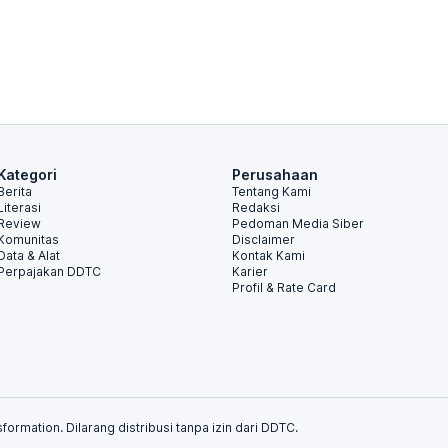
Kategori
Perusahaan
Berita
Tentang Kami
Literasi
Redaksi
Review
Pedoman Media Siber
Komunitas
Disclaimer
Data & Alat
Kontak Kami
Perpajakan DDTC
Karier
Profil & Rate Card
formation. Dilarang distribusi tanpa izin dari DDTC.