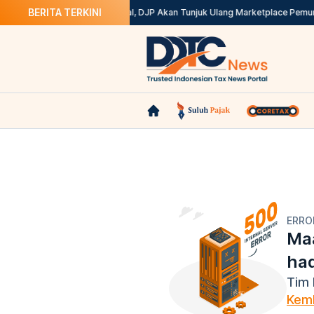
BERITA TERKINI
 Ini Solusinya
Kepdirjen Batal, DJP Akan Tunjuk Ulang Marketplace Pemun
ERRO
Maa
ha
Tim 
Kemb