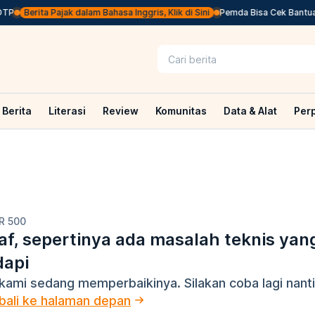
TP
Berita Pajak dalam Bahasa Inggris, Klik di Sini
Pemda Bisa Cek Bantuan 
Berita
Literasi
Review
Komunitas
Data & Alat
Per
R 500
f, sepertinya ada masalah teknis yan
dapi
kami sedang memperbaikinya. Silakan coba lagi nanti
ali ke halaman depan