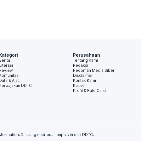
Kategori
Perusahaan
Berita
Tentang Kami
Literasi
Redaksi
Review
Pedoman Media Siber
Komunitas
Disclaimer
Data & Alat
Kontak Kami
Perpajakan DDTC
Karier
Profil & Rate Card
formation. Dilarang distribusi tanpa izin dari DDTC.