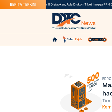
BERITA TERKINI
31 Agustus
Stimulus Semester II Disiapkan, Ada Diskon Tiket hingga PPN D
ERRO
Maa
ha
Tim 
Kemb