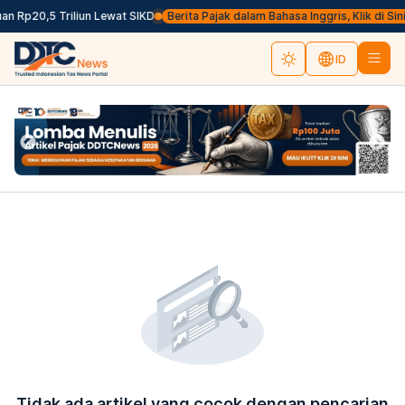
n Rp20,5 Triliun Lewat SIKD
Berita Pajak dalam Bahasa Inggris, Klik di Sini
ID
Tidak ada artikel yang cocok dengan pencarian