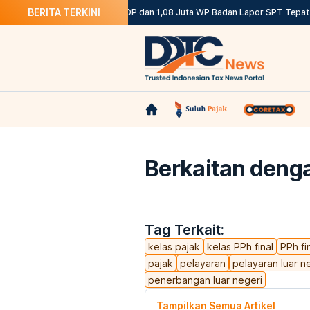
BERITA TERKINI
uannya
DJP: 12,12 Juta WP OP dan 1,08 Juta WP Badan Lapor SPT Tepat Wa
Berkaitan denga
Tag Terkait:
kelas pajak
kelas PPh final
PPh fi
pajak
pelayaran
pelayaran luar n
penerbangan luar negeri
Tampilkan Semua Artikel