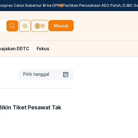
res Calon Gubernur BI ke DPR
Pastikan Perusahaan AEO Patuh, DJBC Galakka
Masuk
ID
pajakan DDTC
Fokus
Pilih tanggal
 Bikin Tiket Pesawat Tak
P