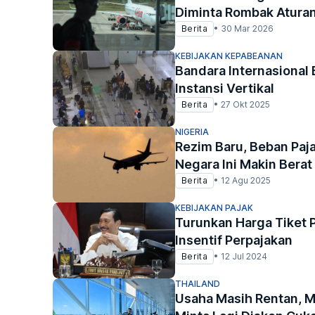
Diminta Rombak Aturan
Berita
•
30 Mar 2026
KEBIJAKAN KEPABEANAN
Bandara Internasional
Instansi Vertikal
Berita
•
27 Okt 2025
NIGERIA
Rezim Baru, Beban Paj
Negara Ini Makin Berat
Berita
•
12 Agu 2025
KEBIJAKAN PAJAK
Turunkan Harga Tiket 
Insentif Perpajakan
Berita
•
12 Jul 2024
THAILAND
Usaha Masih Rentan, 