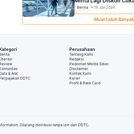
Minta Lagi Diskon Cuka
Berita
•
19 Jun 2024
Muat Lebih Banyak
Kategori
Perusahaan
Berita
Tentang Kami
Literasi
Redaksi
Review
Pedoman Media Siber
Komunitas
Disclaimer
Data & Alat
Kontak Kami
Perpajakan DDTC
Karier
Profil & Rate Card
formation. Dilarang distribusi tanpa izin dari DDTC.