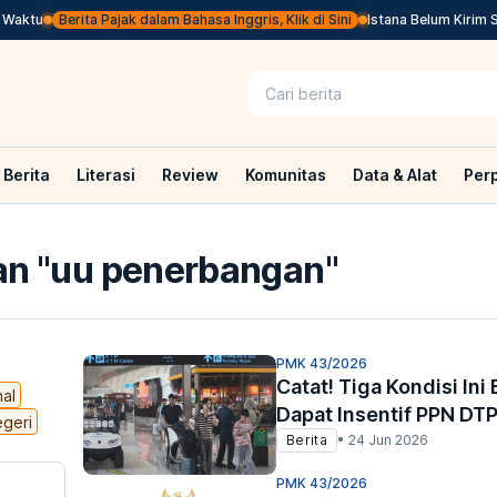
ktu
Berita Pajak dalam Bahasa Inggris, Klik di Sini
Istana Belum Kirim Surp
Berita
Literasi
Review
Komunitas
Data & Alat
Per
n "
uu penerbangan
"
PMK 43/2026
Catat! Tiga Kondisi Ini
nal
Dapat Insentif PPN DT
egeri
Berita
•
24 Jun 2026
PMK 43/2026