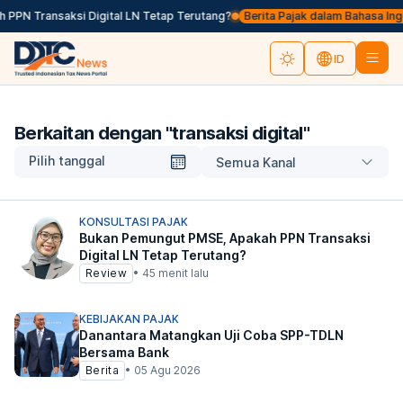
PN Transaksi Digital LN Tetap Terutang?
Berita Pajak dalam Bahasa Inggris
ID
Berkaitan dengan "
transaksi digital
"
Pilih tanggal
Semua Kanal
KONSULTASI PAJAK
Bukan Pemungut PMSE, Apakah PPN Transaksi
Digital LN Tetap Terutang?
Review
•
45 menit lalu
KEBIJAKAN PAJAK
Danantara Matangkan Uji Coba SPP-TDLN
Bersama Bank
Berita
•
05 Agu 2026