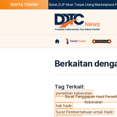
BERITA TERKINI
ax? Ini Solusinya
Kepdirjen Batal, DJP Akan Tunjuk Ulang Marketplace Pem
Berkaitan denga
Tag Terkait:
penelitian keberatan
Surat Tanggapan Hasil Penelit
Keberatan
hak hadir
Surat Pemberitahuan untuk Hadir