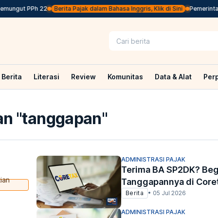
ungut PPh 22
Berita Pajak dalam Bahasa Inggris, Klik di Sini
Pemerintah J
Berita
Literasi
Review
Komunitas
Data & Alat
Per
n "
tanggapan
"
ADMINISTRASI PAJAK
Terima BA SP2DK? Begi
ian
Tanggapannya di Core
Berita
•
05 Jul 2026
ADMINISTRASI PAJAK