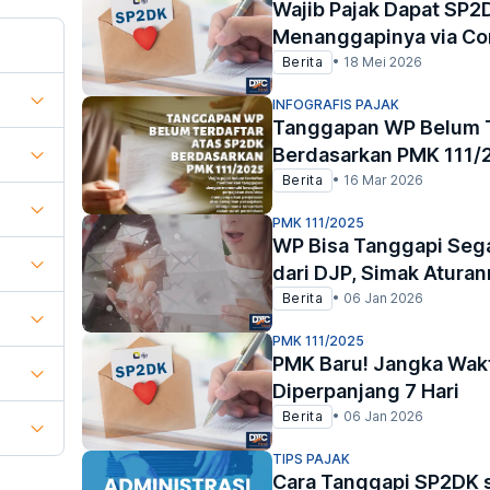
Wajib Pajak Dapat SP2
Menanggapinya via Co
Berita
•
18 Mei 2026
INFOGRAFIS PAJAK
Tanggapan WP Belum T
Berdasarkan PMK 111/
Berita
•
16 Mar 2026
PMK 111/2025
WP Bisa Tanggapi Sega
dari DJP, Simak Atura
Berita
•
06 Jan 2026
PMK 111/2025
PMK Baru! Jangka Wak
Diperpanjang 7 Hari
Berita
•
06 Jan 2026
TIPS PAJAK
Cara Tanggapi SP2DK s