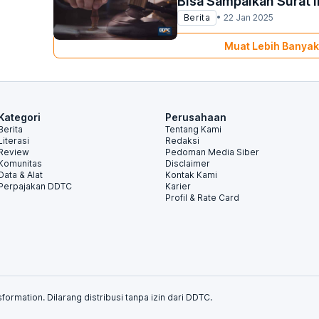
Bisa Sampaikan Surat I
Berita
•
22 Jan 2025
Muat Lebih Banyak
Kategori
Perusahaan
Berita
Tentang Kami
Literasi
Redaksi
Review
Pedoman Media Siber
Komunitas
Disclaimer
Data & Alat
Kontak Kami
Perpajakan DDTC
Karier
Profil & Rate Card
formation. Dilarang distribusi tanpa izin dari DDTC.