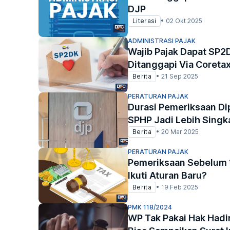
DJP
Literasi
•
02 Okt 2025
ADMINISTRASI PAJAK
Wajib Pajak Dapat SP2
Ditanggapi Via Coreta
Berita
•
21 Sep 2025
PERATURAN PAJAK
Durasi Pemeriksaan Di
SPHP Jadi Lebih Singk
Berita
•
20 Mar 2025
PERATURAN PAJAK
Pemeriksaan Sebelum 
Ikuti Aturan Baru?
Berita
•
19 Feb 2025
PMK 118/2024
WP Tak Pakai Hak Hadi