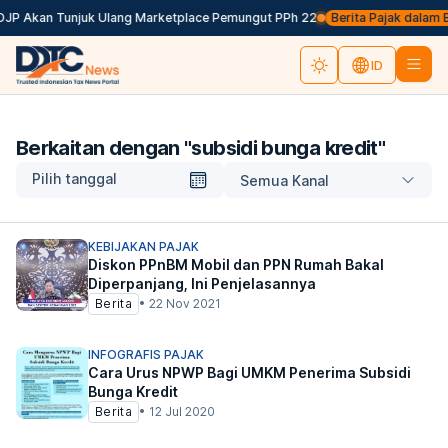
 DJP Akan Tunjuk Ulang Marketplace Pemungut PPh 22
Berita Pajak dalam Ba
ID
Berkaitan dengan "
subsidi bunga kredit
"
Pilih tanggal
Semua Kanal
KEBIJAKAN PAJAK
Diskon PPnBM Mobil dan PPN Rumah Bakal
Diperpanjang, Ini Penjelasannya
Berita
•
22 Nov 2021
INFOGRAFIS PAJAK
Cara Urus NPWP Bagi UMKM Penerima Subsidi
Bunga Kredit
Berita
•
12 Jul 2020