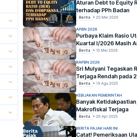
Aturan Debt to Equity
terhadap PPh Badan
Berita
•
20 Mei 2026
APBN 2026
Purbaya Klaim Rasio U
Kuartal I/2026 Masih 
Berita
•
15 Mei 2026
RAPBN 2026
Sri Mulyani Tegaskan 
Terjaga Rendah pada 
Berita
•
19 Agu 2025
KEBIJAKAN PEMERINTAH
Banyak Ketidakpastia
Makrofiskal Terjaga
Berita
•
26 Apr 2025
BERITA PAJAK HARI INI
Catat! Pemeriksaan Ul