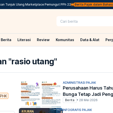
 Tunjuk Ulang Marketplace Pemungut PPh 22
Berita Pajak dalam Bahasa Inggr
Berita
Literasi
Review
Komunitas
Data & Alat
Per
n "
rasio utang
"
ADMINISTRASI PAJAK
Perusahaan Harus Tahu
Bunga Tetap Jadi Pen
PHK
Berita
•
28 Mei 2026
INFOGRAFIS PAJAK