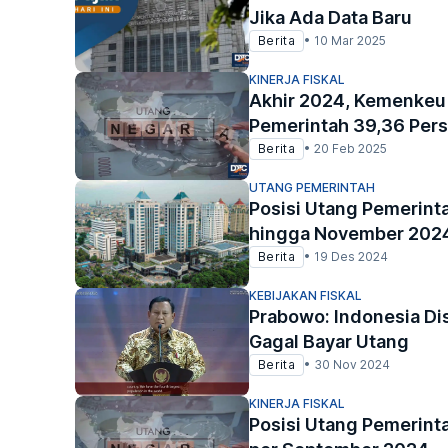
Jika Ada Data Baru
Berita
•
10 Mar 2025
KINERJA FISKAL
Akhir 2024, Kemenkeu 
Pemerintah 39,36 Per
Berita
•
20 Feb 2025
UTANG PEMERINTAH
Posisi Utang Pemerinta
hingga November 202
Berita
•
19 Des 2024
KEBIJAKAN FISKAL
Prabowo: Indonesia Di
Gagal Bayar Utang
Berita
•
30 Nov 2024
KINERJA FISKAL
Posisi Utang Pemerinta