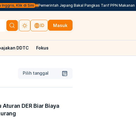
is, Klik di Sini
Pemerintah Jepang Bakal Pangkas Tarif PPN Makanan Jadi
Masuk
ID
pajakan DDTC
Fokus
Pilih tanggal
 Aturan DER Biar Biaya
gurang