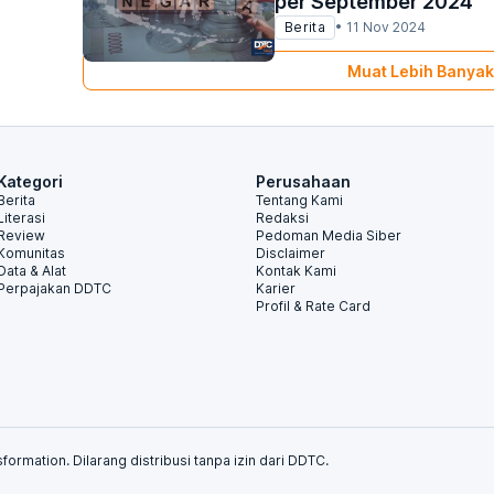
per September 2024
Berita
•
11 Nov 2024
Muat Lebih Banyak
Kategori
Perusahaan
Berita
Tentang Kami
Literasi
Redaksi
Review
Pedoman Media Siber
Komunitas
Disclaimer
Data & Alat
Kontak Kami
Perpajakan DDTC
Karier
Profil & Rate Card
formation. Dilarang distribusi tanpa izin dari DDTC.