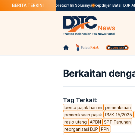
BERITA TERKINI
 Pengesahan Tak Valid di Coretax? Ini Solusinya
Kepdirjen Batal, DJP Akan
Berkaitan denga
Tag Terkait:
berita pajak hari ini
pemeriksaan
pemeriksaan pajak
PMK 15/2025
rasio utang
APBN
SPT Tahunan
reorganisasi DJP
PPN